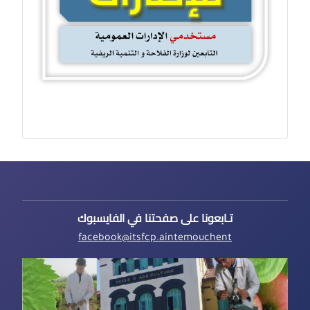
تـابعونا على صفحتنا في الفايسبوك
facebook@itsfcp.aintemouchent