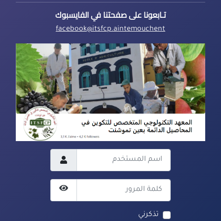
تـابعونا على صفحتنا في الفايسبوك
facebook@itsfcp.aintemouchent
اسم المستخدم
كلمة المرور
عرض كلمة المرور
تذكرني