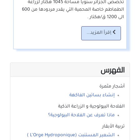
تخصص الجزائر سنويا مساحة 1045 هكتار لزراعة
الطماطم خاصة المحمية التي يقدر مردودها من 600
الى 1200 ق/هكتار .
اِقرأ المزيد...
الفهرس
أشجار مثمرة
إنشاء بساتين الفاكهة
الفلاحة البيولوجية و الزراعة الذكية
ماذا تعرف عن الفلاحة البيولوجية؟
تربية الأبقار
الشعير المستنبت (L’Orge Hydroponique )