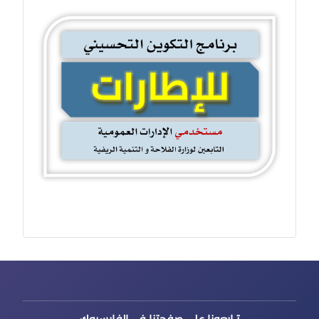
تـابعونا على صفحتنا في الفايسبوك