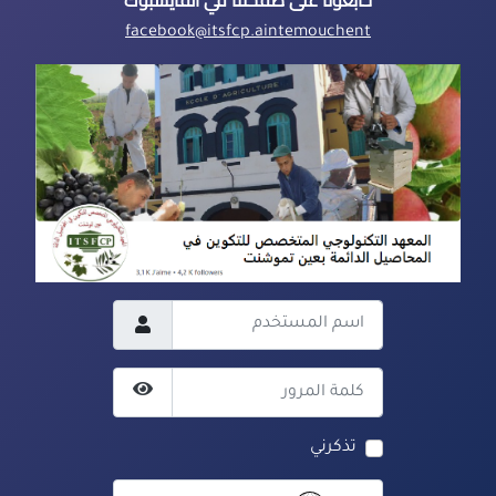
facebook@itsfcp.aintemouchent
اسم المستخدم
كلمة المرور
عرض كلمة المرور
تذكرني