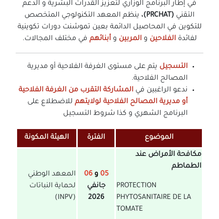
في إطار البرنامج الوزاري لتعزيز القدرات البشرية و الدعم
التقني
(PRCHAT)،
ينظم المعهد التكنولوجي المتخصص
للتكوين في المحاصيل الدائمة بعين تموشنت دورات تكوينية
لفائدة
الفلاحين
و
المربين
و
أبنائهم
في مختلف المجالات.
التسجيل
يتم على مستوى الغرفة الفلاحية أو مديرية
المصالح الفلاحية.
ندعو الراغبين في
المشاركة التقرب من الغرفة الفلاحية
أو مديرية المصالح الفلاحية لولايتهم
للاضطلاع على
البرنامج الشهري و كذا شروط التسجيل
الموضوع
الفترة
الهيئة المكونة
مكافحة الأمراض عند
الطماطم
05
و
06
المعهد الوطني
PROTECTION
جانفي
لحماية النباتات
(INPV)
2026
PHYTOSANITAIRE DE LA
TOMATE