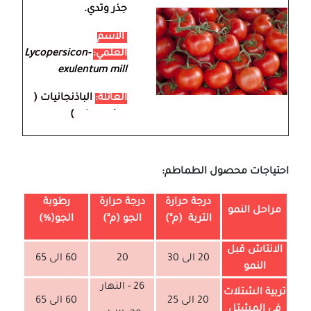
جذر وتدي.
الاسم
العلمي:
Lycopersicon-
exulentum mill
العائلة:
الباذنجانيات (
solanacées)
احتياجات محصول الطماطم:
درجة حرارة
درجة حرارة
رطوبة
مراحل النمو
التربة (م°)
الجو (م°)
الجو(%)
الانتاش قبل
20 الى 30
20
60 الى 65
النمو
26 - النهار
تربية الشتلات
20 الى 25
60 الى 65
في المشتل