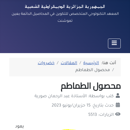
الجمهورية الجزائرية الديمقراطية الشعبية
المعهد التكنولوجي المتخصص للتكوين في المحاصيل الدائمة بعين
تموشنت
أنت هنا:
الرئيسية
المقالات
خضروات
محصول الطماطم
محصول الطماطم
كتب بواسطة:
الأستاذة عبد الرحمان صورية
حدث بتاريخ: 15 حزيران/يونيو 2023
الزيارات: 5513
يعود