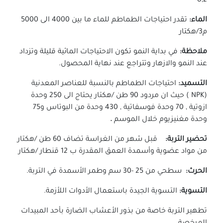
8,2
الماء:
تقدر احتياجات الطماطم للماء ما بين 4000 الى 5000
م3/هكتار
ملاحظة:
في بداية النمو تكون الاحتياجات المائية قليلة وتزداد
عند النمو والازهار وتتراجع عند نهاية المحصول.
التسميد:
احتياجات الطماطم
بالنسبة للعناصر المعدنية
(NPK ) حيث ان مردود 90 طن /هكتار يحتاج الى 250
وحدة
ازوتية , 70 وحدة فوسفاتية , 430 وحدة من البوتاس و75
وحدة مغنيزيوم
خلال الموسم
.
تحضير
التربة:
قبل شهر من الغراسة تضاف 60 طن /هكتار
من مواد عضوية وأسمدة العمق المقدرة ب 12 قنطار /هكتار
الحرث:
سطحي من 25 -30 سم وطمر الأسمدة
في التربة.
التسوية:
التسوية الجيدة باستعمال الأدوات اللأزمة.
تطهير التربة خاصة من بذور الأعشاب الضارة بأحد المبيدات