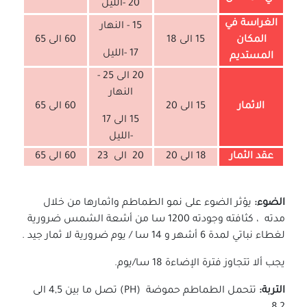
20 -الليل
الغراسة في
15 - النهار
المكان
15 الى 18
60 الى 65
17 -الليل
المستديم
20 الى 25 -
النهار
الاثمار
15 الى 20
60 الى 65
15 الى 17
-الليل
عقد الثمار
18 الى 20
20 الى 23
60 الى 65
الضوء:
يؤثر الضوء على
نمو الطماطم واثمارها من خلال
مدته ، كثافته وجودته 1200 سا من أشعة الشمس ضرورية
لغطاء نباتي لمدة 6 أشهر و 14 سا / يوم ضرورية لا ثمار جيد .
يجب ألا تتجاوز فترة الإضاءة 18 سا/يوم.
التربة:
تتحمل الطماطم حموضة (PH) تصل ما بين 4,5 الى