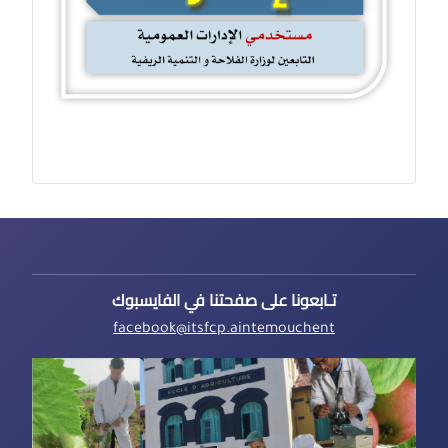
تـابعونا على صفحتنا في الفايسبوك
facebook@itsfcp.aintemouchent