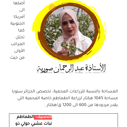
أصلها
الى
أمريكا
الجنوبية
كما
تحتل
المراتب
الأولى
من حيث
المساحة بالنسبة للزراعات المحمية، تخصص الجزائر سنويا
مساحة 1045 هكتار لزراعة الطماطم خاصة المحمية التي
يقدر مردودها من 600 الى 1200 ق/هكتار .
التصنيف:
الطماطم
نبات عشبي حولي ذو